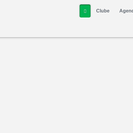
Clube
Agen